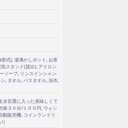
N形式), 湯沸かしポット, お茶
電気スタンド(貸出), アイロン
ディーソープ, リンスインシャン
シ, タオル, バスタオル, 浴衣,
名水百選に入った美味しくて
乾燥３０分/１００円, ウォシ
自動販売機, コインランドリ
あり