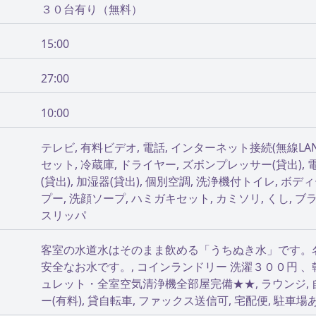
３０台有り（無料）
15:00
27:00
10:00
テレビ, 有料ビデオ, 電話, インターネット接続(無線LA
セット, 冷蔵庫, ドライヤー, ズボンプレッサー(貸出), 
(貸出), 加湿器(貸出), 個別空調, 洗浄機付トイレ, ボ
プー, 洗顔ソープ, ハミガキセット, カミソリ, くし, ブラ
スリッパ
客室の水道水はそのまま飲める「うちぬき水」です。
安全なお水です。, コインランドリー 洗濯３００円 、
ュレット・全室空気清浄機全部屋完備★★, ラウンジ, 
ー(有料), 貸自転車, ファックス送信可, 宅配便, 駐車場