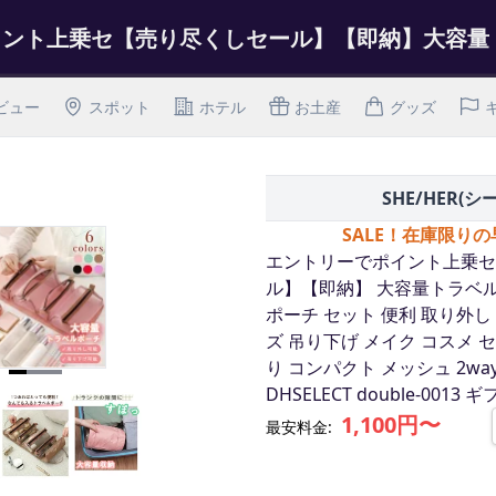
ビュー
スポット
ホテル
お土産
グッズ
SHE/HER(シ
SALE！在庫限り
エントリーでポイント上乗セ
ル】【即納】 大容量トラベ
ポーチ セット 便利 取り外し
ズ 吊り下げ メイク コスメ 
り コンパクト メッシュ 2wa
DHSELECT double-0013 
1,100円〜
最安料金: