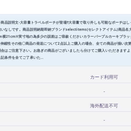
ベルポーチ-商品説明文-大容量トラベルポーチが登場!!大容量で取り外しも可能なポーチ
なしです。商品説明納期即納ブランドselectitems(セレクトアイテム)商品
縦5cm横21cm※実寸地の為多少の誤差はご容赦くださいカラーパープルカーキブラ
厚さ伸縮性その他〇商品の発送について2点以上ご購入の場合、全ての商品が揃い次
場合はご注意下さい。お急ぎの商品がございましたら分けてご購入いただきますよ
上記条件を全てご了承いた…
カード利用可
-
海外配送不可
-