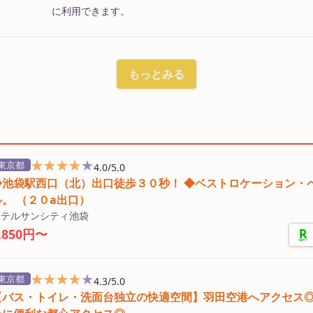
に利用できます。
もっとみる
★★★★★
★★★★★
東京都
4.0/5.0
◆池袋駅西口（北）出口徒歩３０秒！ ◆ベストロケーション・
ル。 （２０a出口）
ホテルサンシティ池袋
,850円〜
★★★★★
★★★★★
東京都
4.3/5.0
【バス・トイレ・洗面台独立の快適空間】羽田空港へアクセス