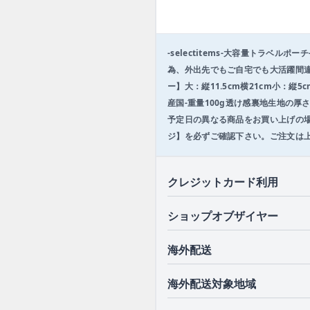
1
o
f
3
-selectitems-大容量トラ
為、外出先でもご自宅でも大活躍間違い
ー】大：縦11.5cm横21cm小：
産国-重量100g透け感裏地生地の
予定日の異なる商品をお買い上げの
ジ】を必ずご確認下さい。ご注文は
クレジットカード利用
ショップオブザイヤー
海外配送
海外配送対象地域