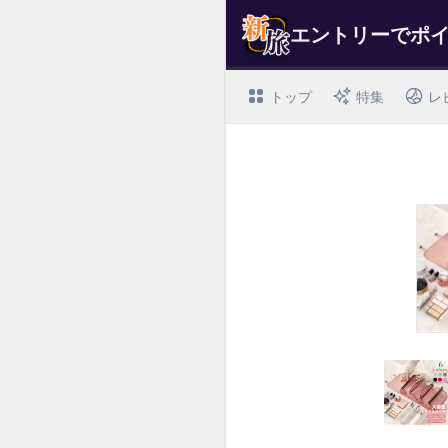
トップ
特集
レ
I
t
e
m