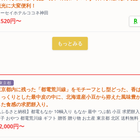
観光に大変便利！
トーセイホテルココネ神田
,520円〜
もっとみる
東京都
東京都内に残った「都電荒川線」をモチーフとし型どった、香
さっくりとした最中皮の中に、北海道産小豆から拵えた風味豊
した食感の求肥餅入り。
ふるさと納税】都電もなか 10輌入り もなか 最中 つぶ餡 小豆 求肥餅入
子 おやつ 都電荒川線 ギフト 贈答 贈り物 お土産 東京都 北区 送料無料
2,000円〜