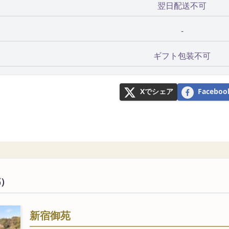
翌日配送不可
-
ギフト包装不可
Xでシェア
Faceb
都）
新宿御苑