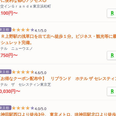
ーに便利な都心アクセス◎
三交インＧｒａｎｄｅ東京浜松町
,100円〜
★★★★★
★★★★★
東京都
4.1/5.0
ＪＲ上野駅の浅草口を出て左へ徒歩１分。ビジネス・観光等に
ッシュレット完備。
ホテル ニューウエノ
,750円〜
★★★★★
★★★★★
東京都
4.6/5.0
【お得なクーポン配布中】 リブランド ホテル ザ セレスティ
ホテル ザ セレスティン東京芝
0,030円〜
★★★★★
★★★★★
東京都
4.0/5.0
JR神田駅西口より徒歩3分、 東京メトロ、JR神田駅北口より徒