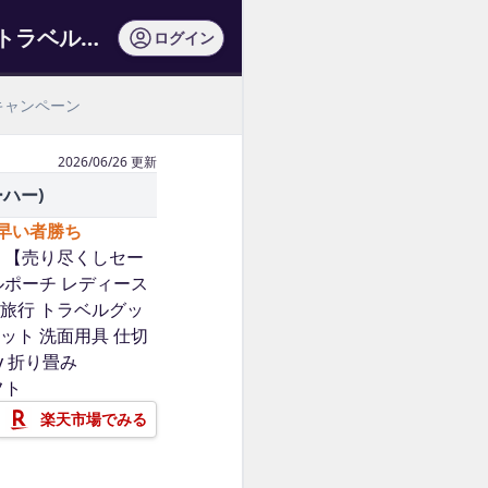
エントリーでポイント上乗セ【売り尽くしセール】【即納】大容量トラベルポーチレディ…
ログイン
キャンペーン
2026/06/26 更新
ーハー)
の早い者勝ち
 【売り尽くしセー
ルポーチ レディース
 旅行 トラベルグッ
セット 洗面用具 仕切
y 折り畳み
ギフト
楽天市場でみる