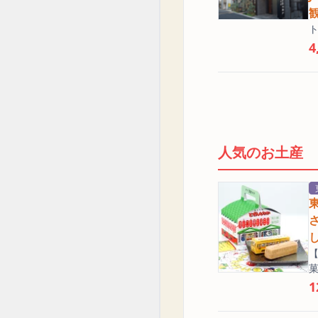
4
人気のお土産
【
菓
1