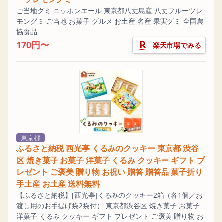
ご当地グミ ニッポンエール 東京都八丈島産 八丈フルーツレ
モングミ ご当地 お菓子 グルメ お土産 名産 果実グミ 全国農
協食品
170円〜
楽天市場でみる
東京都
ふるさと納税 西光亭 くるみのクッキー 東京都 渋谷
区 焼き菓子 お菓子 洋菓子 くるみ クッキー ギフト プ
レゼント ご褒美 贈り物 お祝い 贈答 贈答品 菓子折り
手土産 お土産 送料無料
【ふるさと納税】[西光亭]くるみのクッキー2箱（各1個／お
渡し用のお手提げ袋2袋付） 東京都渋谷区 焼き菓子 お菓子
洋菓子 くるみ クッキー ギフト プレゼント ご褒美 贈り物 お