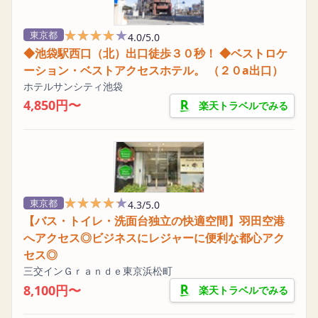
★★★★★
★★★★★
東京都
4.0/5.0
◆池袋駅西口（北）出口徒歩３０秒！ ◆ベストロケ
ーション・ベストアクセスホテル。 （２０a出口）
ホテルサンシティ池袋
4,850円〜
楽天トラベルでみる
★★★★★
★★★★★
東京都
4.3/5.0
【バス・トイレ・洗面台独立の快適空間】羽田空港
へアクセス◎ビジネスにレジャーに便利な都心アク
セス◎
三交インＧｒａｎｄｅ東京浜松町
8,100円〜
楽天トラベルでみる