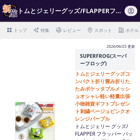
トムとジェリーグッズ/FLAPPERフラッパーパッカブルウェアケースS/レディー…
トップ
特集
レビュー
スポット
ホテル
2026/06/25 更新
SUPERFROG(スーパ
ーフロッグ)
トムとジェリーグッズコ
ンパクト折り畳み折りた
たみポケッタブルメッシ
ュオシャレ軽い軽量出張
小物雑貨ギフトプレゼン
ト刺繍ベージュピンクオ
レンジパープル
トムとジェリー グッズ/
FLAPPER フラッパー パッ