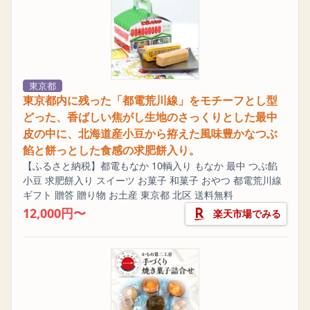
東京都
東京都内に残った「都電荒川線」をモチーフとし型
どった、香ばしい焦がし生地のさっくりとした最中
皮の中に、北海道産小豆から拵えた風味豊かなつぶ
餡と餅っとした食感の求肥餅入り。
【ふるさと納税】都電もなか 10輌入り もなか 最中 つぶ餡
小豆 求肥餅入り スイーツ お菓子 和菓子 おやつ 都電荒川線
ギフト 贈答 贈り物 お土産 東京都 北区 送料無料
12,000円〜
楽天市場でみる