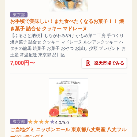
東京都
お手頃で美味しい！また食べたくなるお菓子！！ 焼
き菓子 詰合せ クッキー マドレーヌ
【ふるさと納税】しながわみやげ かもめ第二工房 手づくり
焼き菓子 詰合せ クッキー マドレーヌ ルシアンクッキー ハ
タチの龍馬 焼菓子 お菓子 おやつ お試し 少額 プレゼント お
土産 常温配送 東京都 品川区
7,000円〜
楽天市場でみる
★★★★★
★★★★★
東京都
4.0/5.0
ご当地グミ ニッポンエール 東京都八丈島産 八丈フル
ーツレモングミ