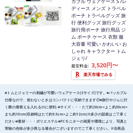
カブル ウェアケース S /レ
I
ディース メンズ トラベル
t
ポーチ トラベルグッズ 旅
e
行 便利グッズ 旅行グッズ
m
旅行用ポーチ 旅行用品 ジ
1
ム ポーチ ケース 衣類 服
o
大容量 可愛い かわいい お
f
しゃれ キャラクター トム
3
ジェリ/
3,520円〜
最安料金:
楽天市場でみる
■トムとジェリーの刺繍が可愛いウェアケース(Sサイズ)です。■パッカブル
仕様なので、使わないときはコンパクトに収納できます◎■旅行やジムに行
く際の着替えを入れるのに便利♪■サイズ・・・たて約20cm×よこ約30cm×
まち約10cm(収納時はたて約9.5cm×よこ約12cm)※多少の誤差はご了承く
ださい■素材・・・ポリエステル■PCモニターの画質や環境により、写真と
実物の色味が多少異なる場合がございますのでご了承ください。※当商品