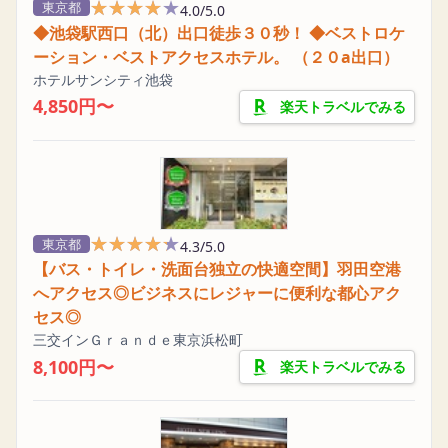
★★★★★
★★★★★
東京都
4.0/5.0
◆池袋駅西口（北）出口徒歩３０秒！ ◆ベストロケ
ーション・ベストアクセスホテル。 （２０a出口）
ホテルサンシティ池袋
4,850円〜
楽天トラベルでみる
★★★★★
★★★★★
東京都
4.3/5.0
【バス・トイレ・洗面台独立の快適空間】羽田空港
へアクセス◎ビジネスにレジャーに便利な都心アク
セス◎
三交インＧｒａｎｄｅ東京浜松町
8,100円〜
楽天トラベルでみる