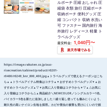
ルポーチ 圧縮 おしゃれ 圧
t
縮袋 衣類 旅行 圧縮ポーチ
e
収納ポーチ 便利グッズ 圧
m
縮 コンパクト 収納 水洗い
1
可 ファスナー 国内旅行 海
o
外旅行 レディース 軽量 ト
f
ラベルグッズ
3
1,040円〜
最安料金:
楽天市場でみる
https://image.rakuten.co.jp/auc-
risecreation/cabinet/product/r0201-
r0400/r0249_bnr_800_400.jpg▲トラベルグッズで使えるクーポンはこち
ら▲▲トラベルアイテム特集はコチラ▲▼おすすめトラベルグッズ▼▲お
すすめトラベルグッズ▲▽▼お気に入り登録はコチラから▼▽▲△お気に
入り登録はコチラから△▲商品紹介＼NEWCOLOR／シングルカラー1色、
バイカラー5色を新たに追加しました！繰り返し使っても傷みにくいよう、
耐久性の高いナイロン生地を採用。カビや害虫の被害も受けにくいので頻