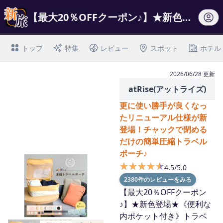
【最大20％OFFクーポン♪】★新色登場★《便利な内ポケット付き》トラベルポーチ…
トップ
特集
レビュー
スポット
ホテル
2026/06/28 更新
atRise(アットライズ)
更に使い勝手が良くなっ
たリニューアル仕様が新
登場！チャックで閉める
だけの簡単圧縮トラベル
ポーチ♪
★★★★★
★★★★★
4.5/5.0
2380件のレビューをみる
【最大20％OFFクーポン
♪】★新色登場★《便利な
内ポケット付き》トラベ
I