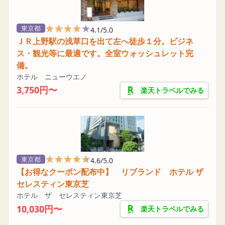
★★★★★
★★★★★
東京都
4.1/5.0
ＪＲ上野駅の浅草口を出て左へ徒歩１分。ビジネ
ス・観光等に最適です。全室ウォッシュレット完
備。
ホテル ニューウエノ
3,750円〜
楽天トラベルでみる
★★★★★
★★★★★
東京都
4.6/5.0
【お得なクーポン配布中】 リブランド ホテル ザ
セレスティン東京芝
ホテル ザ セレスティン東京芝
10,030円〜
楽天トラベルでみる