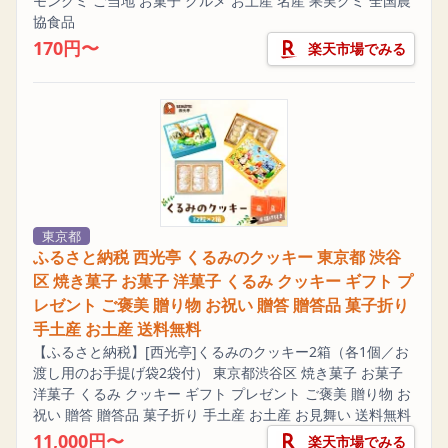
モングミ ご当地 お菓子 グルメ お土産 名産 果実グミ 全国農
協食品
170円〜
楽天市場でみる
東京都
ふるさと納税 西光亭 くるみのクッキー 東京都 渋谷
区 焼き菓子 お菓子 洋菓子 くるみ クッキー ギフト プ
レゼント ご褒美 贈り物 お祝い 贈答 贈答品 菓子折り
手土産 お土産 送料無料
【ふるさと納税】[西光亭]くるみのクッキー2箱（各1個／お
渡し用のお手提げ袋2袋付） 東京都渋谷区 焼き菓子 お菓子
洋菓子 くるみ クッキー ギフト プレゼント ご褒美 贈り物 お
祝い 贈答 贈答品 菓子折り 手土産 お土産 お見舞い 送料無料
11,000円〜
楽天市場でみる