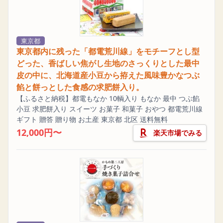
東京都
東京都内に残った「都電荒川線」をモチーフとし型
どった、香ばしい焦がし生地のさっくりとした最中
皮の中に、北海道産小豆から拵えた風味豊かなつぶ
餡と餅っとした食感の求肥餅入り。
【ふるさと納税】都電もなか 10輌入り もなか 最中 つぶ餡
小豆 求肥餅入り スイーツ お菓子 和菓子 おやつ 都電荒川線
ギフト 贈答 贈り物 お土産 東京都 北区 送料無料
12,000円〜
楽天市場でみる