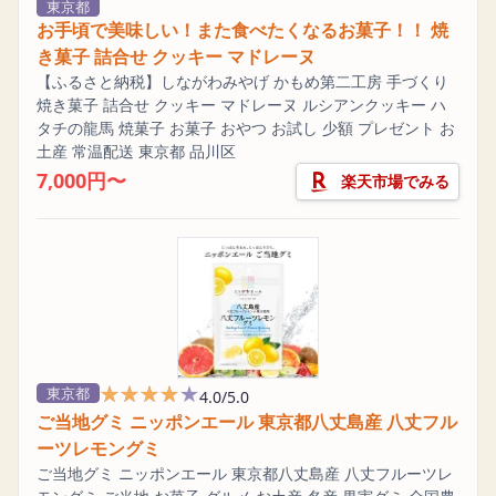
東京都
お手頃で美味しい！また食べたくなるお菓子！！ 焼
き菓子 詰合せ クッキー マドレーヌ
【ふるさと納税】しながわみやげ かもめ第二工房 手づくり
焼き菓子 詰合せ クッキー マドレーヌ ルシアンクッキー ハ
タチの龍馬 焼菓子 お菓子 おやつ お試し 少額 プレゼント お
土産 常温配送 東京都 品川区
7,000円〜
楽天市場でみる
★★★★★
★★★★★
東京都
4.0/5.0
ご当地グミ ニッポンエール 東京都八丈島産 八丈フル
ーツレモングミ
ご当地グミ ニッポンエール 東京都八丈島産 八丈フルーツレ