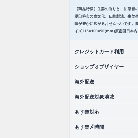
f
【商品特徴】生姜の香りと、甜菜糖
3
県臼杵市の食文化。伝統製法、生姜
味が豊かに広がるおせんべいです。商品
イズ215×100×50(mm)原産
クレジットカード利用
ショップオブザイヤー
海外配送
海外配送対象地域
あす楽対応
あす楽〆時間