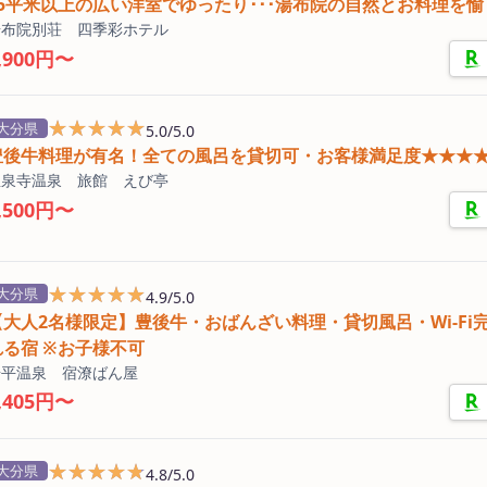
35平米以上の広い洋室でゆったり･･･湯布院の自然とお料理を
湯布院別荘 四季彩ホテル
,900円〜
★★★★★
★★★★★
大分県
5.0/5.0
豊後牛料理が有名！全ての風呂を貸切可・お客様満足度★★★
宝泉寺温泉 旅館 えび亭
,500円〜
★★★★★
★★★★★
大分県
4.9/5.0
【大人2名様限定】豊後牛・おばんざい料理・貸切風呂・Wi-Fi
れる宿 ※お子様不可
湯平温泉 宿潦ばん屋
,405円〜
★★★★★
★★★★★
大分県
4.8/5.0