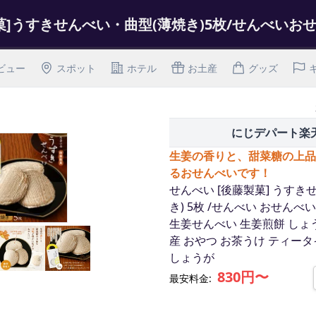
ビュー
スポット
ホテル
お土産
グッズ
にじデパート楽
生姜の香りと、甜菜糖の上品
るおせんべいです！
せんべい [後藤製菓] うすき
き) 5枚 /せんべい おせんべ
生姜せんべい 生姜煎餅 しょ
産 おやつ お茶うけ ティータ
しょうが
830円〜
最安料金: