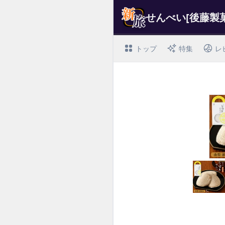
トップ
特集
レ
I
t
e
m
1
o