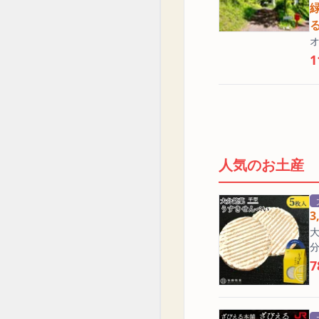
1
人気のお土産
大
分