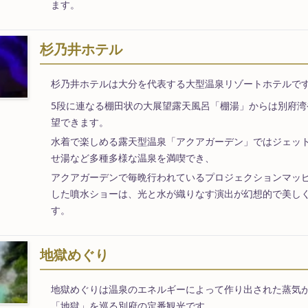
ます。
杉乃井ホテル
杉乃井ホテルは大分を代表する大型温泉リゾートホテルで
5段に連なる棚田状の大展望露天風呂「棚湯」からは別府湾
望できます。
水着で楽しめる露天型温泉「アクアガーデン」ではジェッ
せ湯など多種多様な温泉を満喫でき、
アクアガーデンで毎晩行われているプロジェクションマッ
した噴水ショーは、光と水が織りなす演出が幻想的で美し
す。
地獄めぐり
地獄めぐりは温泉のエネルギーによって作り出された蒸気
「地獄」を巡る別府の定番観光です。