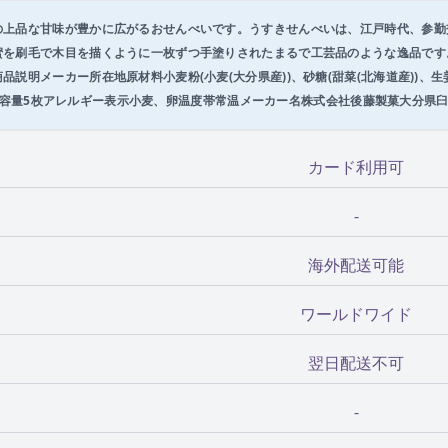
の上品な甘味が豊かに広がるおせんべいです。うすきせんべいは、江戸時代、参勤
蜜を刷毛で木目を描くように一枚ずつ手塗りされたまるで工芸品のような逸品です
説明メーカー所在地原材料小麦粉(小麦(大分県産))、砂糖(甜菜(北海道産))、生姜
国日本内容量5枚アレルギー表示小麦、卵温度帯常温メーカー名株式会社後藤製菓大分県臼
カード利用可
-
海外配送可能
ワールドワイド
翌日配送不可
-