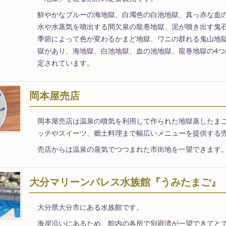
鮮やかなブルーの海地獄、白濁色の白池地獄、真っ赤な血
水や水蒸気を噴出する間欠泉の龍巻地獄、泥が噴き出す鬼
季節によって色が変わるかまど地獄、ワニの群れる鬼山地
獄があり、海地獄、白池地獄、血の池地獄、龍巻地獄の4つ
定されています。
岡本屋売店
岡本屋売店は温泉の噴気を利用して作られた地獄蒸したま
ッチやスイーツ、郷土料理まで幅広いメニューを提供する
売店からは温泉の蒸気でつつまれた市街地を一望できます
大分マリーンパレス水族館『うみたまご』
大分県大分市にある水族館です。
海岸沿いにあるため、館内の各所で別府湾が一望できてと