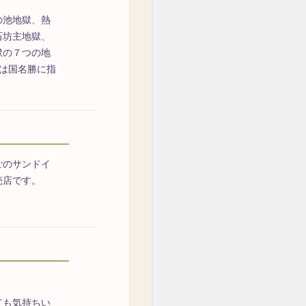
の池地獄、熱
石坊主地獄、
獄の７つの地
は国名勝に指
ごのサンドイ
売店です。
。
ても気持ちい