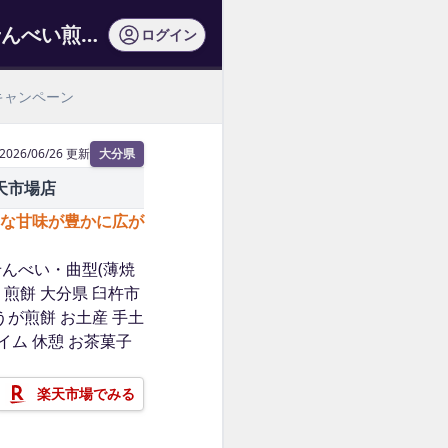
せんべい[後藤製菓]うすきせんべい・曲型(薄焼き)5枚/せんべいおせんべい煎餅大…
ログイン
キャンペーン
2026/06/26 更新
大分県
天市場店
な甘味が豊かに広が
せんべい・曲型(薄焼
い 煎餅 大分県 臼杵市
うが煎餅 お土産 手土
イム 休憩 お茶菓子
楽天市場でみる