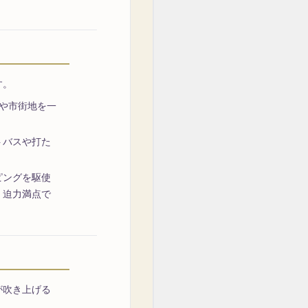
す。
や市街地を一
トバスや打た
ピングを駆使
く迫力満点で
が吹き上げる