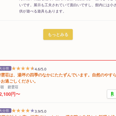
いです。展示も工夫されていて面白いですし、館内には小
供が遊べる遊具もあります。
もっとみる
★★★★★
★★★★★
大分県
4.6/5.0
碧雲荘は、湯坪の四季のなかにたたずんでいます。自然のやす
をお過ごしください。
民宿 碧雲荘
2,100円〜
★★★★★
★★★★★
大分県
3.9/5.0