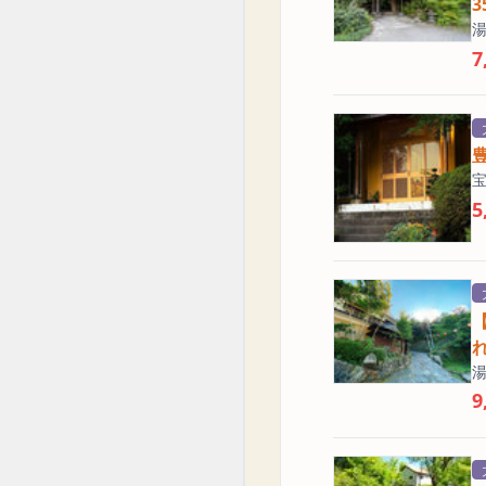
7
5
9