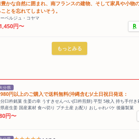
緑豊かな自然に囲まれ、南フランスの建物、そして家具や小物
ることを忘れてしまいそう。
オーベルジュ・コヤマ
1,450円〜
もっとみる
大分県
3,980円以上のご購入で送料無料(沖縄含む)/土日祝日発送：
分臼杵銘菓 生姜の幸 うすきせんべい(臼杵煎餅) 平型 5枚入 持ち手付き
県産生姜 国産素材 食べ切り プチ土産 お配り おしゃれパケ 後藤製菓
780円〜
★★★★★
★★★★★
大分県