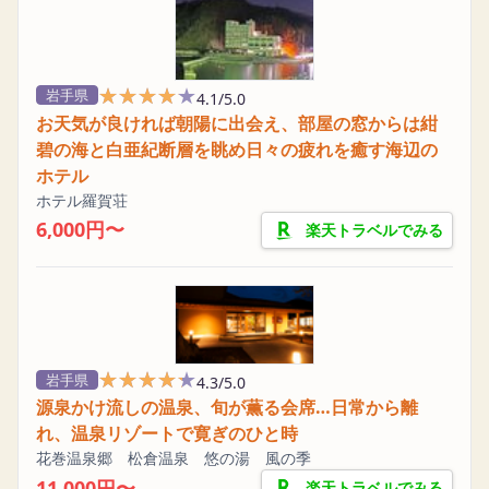
★★★★★
★★★★★
岩手県
4.1/5.0
お天気が良ければ朝陽に出会え、部屋の窓からは紺
碧の海と白亜紀断層を眺め日々の疲れを癒す海辺の
ホテル
ホテル羅賀荘
6,000円〜
楽天トラベルでみる
★★★★★
★★★★★
岩手県
4.3/5.0
源泉かけ流しの温泉、旬が薫る会席…日常から離
れ、温泉リゾートで寛ぎのひと時
花巻温泉郷 松倉温泉 悠の湯 風の季
11,000円〜
楽天トラベルでみる