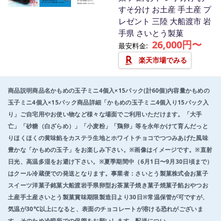
e
すそ分け お土産 手土産 プ
m
レゼント 三陸 大船渡市 岩
1
手県 さいとう製菓
o
26,000円〜
最安料金:
f
3
楽天市場でみる
商品説明商品名かもめの玉子ミニ4個入×15パック(計60個)内容量かもめの
玉子ミニ4個入×15パック商品詳細「かもめの玉子ミニ4個入り15パック入
り」ご自宅用やお使い物など様々な場面でご利用いただけます。「大手
亡」「砂糖（白ざらめ）」「小麦粉」「鶏卵」等を永年かけて育んだっと
りほくほくの黄味餡をカステラ生地とホワイトチョコでつつみあげた風味
豊かな「かもめの玉子」をお楽しみ下さい。※画像はイメージです。※直射
日光、高温多湿をお避け下さい。※夏季期間中（6月1日〜9月30日頃まで）
はクール冷蔵便での発送となります。事業者：さいとう製菓株式会お菓子
スイーツ洋菓子銘菓大船渡岩手県卵型お茶菓子焼き菓子焼菓子餡おやつお
土産手土産さいとう製菓賞味期限製造日より30日※常温保管が可ですが、
気温が30℃以上になると、表面のチョコレートが溶ける恐れがございま
す。そのため冷暗所での保管をお願いします。配送につい…