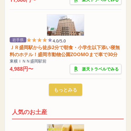
★★★★★
★★★★★
岩手県
4.0/5.0
ＪＲ盛岡駅から徒歩2分で朝食・小学生以下添い寝無
料のホテル！盛岡市動物公園ZOOMOまで車で30分
東横ＩＮＮ盛岡駅前
4,988円〜
楽天トラベルでみる
もっとみる
人気のお土産