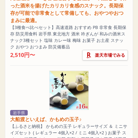
った酒米を揚げたカリカリ食感のスナック。長期保
存が可能で非常食として常備しても、おやつやおつ
まみに最適。
【3種食べ比べセット】高速道路 おすすめ PB 非常食 長期保
存 防災用食料 岩手県 東北地方 酒米 吟ぎんが 和みの酒米ス
ナック3種セット 塩味 カレー味 梅味 お菓子 お土産 スナッ
ク おやつ おつまみ 防災備蓄品
2,510円〜
楽天市場でみる
岩手県
大船渡といえば、かもめの玉子♪
【ふるさと納税】 かもめの玉子 レギュラーサイズ ＆ ミニサ
イズセット ( レギュラー 4個入×2 / ミニ 4個入×2 ) お菓子 ス