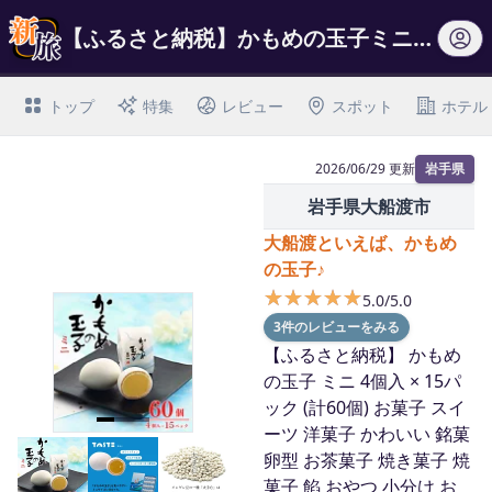
【ふるさと納税】かもめの玉子ミニ4個入×15パック(計60個)お菓子スイーツ洋菓…
トップ
特集
レビュー
スポット
ホテル
2026/06/29 更新
岩手県
岩手県大船渡市
大船渡といえば、かもめ
の玉子♪
★★★★★
★★★★★
5.0/5.0
3件のレビューをみる
【ふるさと納税】 かもめ
の玉子 ミニ 4個入 × 15パ
ック (計60個) お菓子 スイ
ーツ 洋菓子 かわいい 銘菓
I
卵型 お茶菓子 焼き菓子 焼
t
菓子 餡 おやつ 小分け お