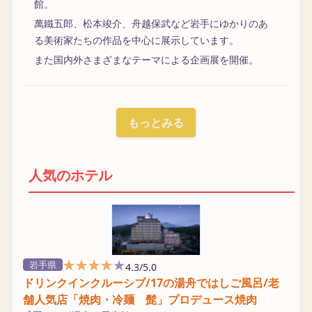
館。
萬鐵五郎、松本竣介、舟越保武など岩手にゆかりのあ
る美術家たちの作品を中心に展示しています。
また国内外さまざまなテーマによる企画展を開催。
もっとみる
人気のホテル
★★★★★
★★★★★
岩手県
4.3/5.0
ドリンクインクルーシブ/17の湯舟ではしご風呂/老
舗人気店「焼肉・冷麺 髭」プロデュース焼肉