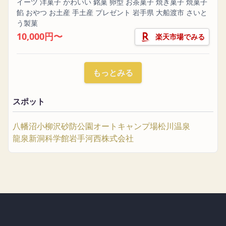
イーツ 洋菓子 かわいい 銘菓 卵型 お茶菓子 焼き菓子 焼菓子
餡 おやつ お土産 手土産 プレゼント 岩手県 大船渡市 さいと
う製菓
10,000円〜
楽天市場でみる
もっとみる
スポット
八幡沼
小柳沢砂防公園オートキャンプ場
松川温泉
龍泉新洞科学館
岩手河西株式会社