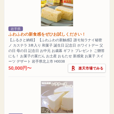
岩手県
ふわふわの新食感をぜひお試しください！
【ふるさと納税】 【ふわふわの新触感】誰モ知ラナイ秘密
ノ カステラ 3本入り 和菓子 誕生日 記念日 ホワイトデー 父
の日 母の日 記念日 お中元 お歳暮 ギフト プレゼント ご贈答
にも！ お菓子の菓だん お土産 おもたせ 新感覚 お菓子 スイ
ーツ デザート 岩手県北上市 H0038
50,000円〜
楽天市場でみる