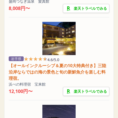
盛岡つなぎ温泉 愛真館
8,008円〜
楽天トラベルでみる
★★★★★
★★★★★
岩手県
4.6/5.0
【オールインクルーシブ＆夏の10大特典付き】三陸
沿岸ならではの海の景色と旬の新鮮魚介を楽しむ料
理宿。
浜べの料理宿 宝来館
12,100円〜
楽天トラベルでみる