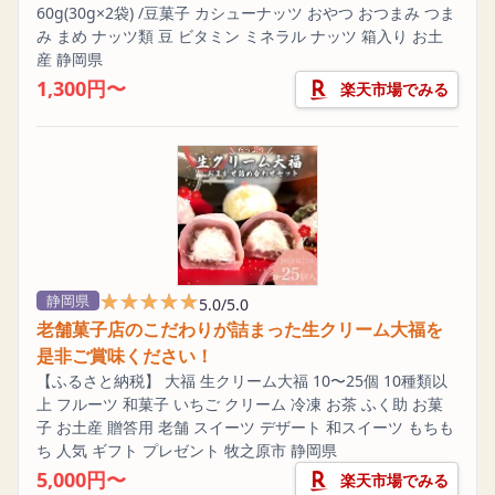
60g(30g×2袋) /豆菓子 カシューナッツ おやつ おつまみ つま
み まめ ナッツ類 豆 ビタミン ミネラル ナッツ 箱入り お土
産 静岡県
1,300円〜
楽天市場でみる
★★★★★
★★★★★
静岡県
5.0/5.0
老舗菓子店のこだわりが詰まった生クリーム大福を
是非ご賞味ください！
【ふるさと納税】 大福 生クリーム大福 10〜25個 10種類以
上 フルーツ 和菓子 いちご クリーム 冷凍 お茶 ふく助 お菓
子 お土産 贈答用 老舗 スイーツ デザート 和スイーツ もちも
ち 人気 ギフト プレゼント 牧之原市 静岡県
5,000円〜
楽天市場でみる