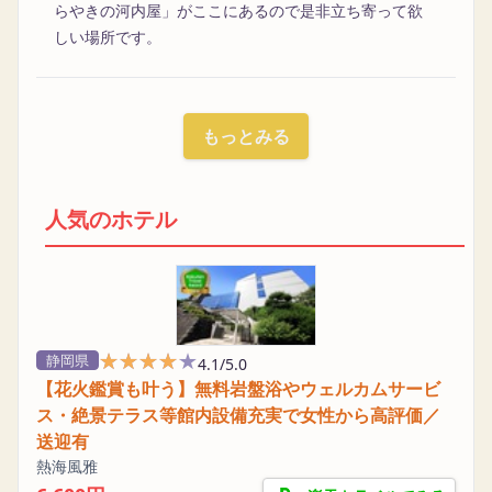
らやきの河内屋」がここにあるので是非立ち寄って欲
しい場所です。
もっとみる
人気のホテル
★★★★★
★★★★★
静岡県
4.1/5.0
【花火鑑賞も叶う】無料岩盤浴やウェルカムサービ
ス・絶景テラス等館内設備充実で女性から高評価／
送迎有
熱海風雅