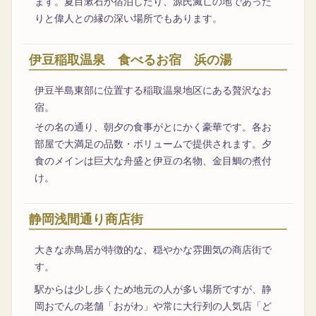
ます。夏目漱石が宿泊したり、源氏滅亡の地であった
りと偉人との縁の深い場所でもあります。
伊豆稲取温泉 食べるお宿 浜の湯
伊豆半島東部に位置する稲取温泉地区にある贅沢なお
宿。
その名の通り、朝夕の食事がとにかく豪華です。各お
部屋で大満足の品数・ボリュームで提供されます。夕
食のメインは巨大な舟盛と伊豆の名物、金目鯛の煮付
け。
静岡浅間通り商店街
大きな赤鳥居が特徴的な、穏やかな雰囲気の商店街で
す。
駅からは少し歩くため地元の人が多い場所ですが、静
岡おでんの老舗「おがわ」や常に大行列の人気店「ど