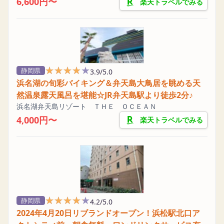
6,600円〜
楽天トラベルでみる
★★★★★
★★★★★
静岡県
3.9/5.0
浜名湖の旬彩バイキング＆弁天島大鳥居を眺める天
然温泉露天風呂を堪能☆JR弁天島駅より徒歩2分♪
浜名湖弁天島リゾート ＴＨＥ ＯＣＥＡＮ
4,000円〜
楽天トラベルでみる
★★★★★
★★★★★
静岡県
4.2/5.0
2024年4月20日リブランドオープン！浜松駅北口ア