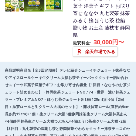
t
菓子 洋菓子 ギフト お取り
e
寄せ ななや 丸七製茶 抹茶
m
みるく 餡 ほうじ茶 粒餡
1
贈り物 お土産 藤枝市 静岡
o
県
f
30,000円〜
最安料金:
3
楽天市場でみる
商品説明商品名【全3回定期便】テレビ紹介シューイチジェラート抹茶なな
やアイスロールケーキ生クリーム大福お茶ティーパッククッキー詰め合わ
せスイーツ和菓子洋菓子ギフトお取り寄せ内容量【1回目：ななやのお茶ジ
ェラート詰め合わせ】・静岡抹茶ジェラートNO.1?4・世界一濃い抹茶ジェ
ラートプレミアムNO7・ほうじ茶ジェラート各1種(120ml)計6個【2回
目：抹茶ロールと生クリーム大福のセット】・藤枝抹茶ロール(直径約9cm
長さ約15cm)×1個・生クリーム大福3種静岡抹茶生クリーム大福抹茶あん
×4個静岡抹茶生クリーム大福つぶあん×4個ほうじ茶生クリーム大福×2個
【3回目：丸七製茶の深蒸し茶と静岡抹茶やわらかクッキー抹茶チョコのセ
ット】・丸七製茶の深蒸し茶ワンランク上のお茶の葉ティーバッグ3g×20