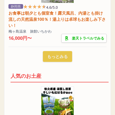
★★★★★
★★★★★
静岡県
4.6/5.0
お食事は朝夕とも個室食！露天風呂、内湯とも掛け
流しの天然温泉100％！湯上りは卓球もお楽しみ下さ
い！
梅ヶ島温泉 旅館いちかわ
16,000円〜
楽天トラベルでみる
もっとみる
人気のお土産