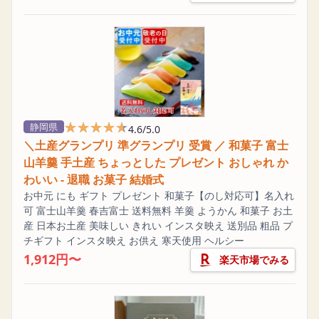
★★★★★
★★★★★
静岡県
4.6/5.0
＼土産グランプリ 準グランプリ 受賞 ／ 和菓子 富士
山羊羹 手土産 ちょっとした プレゼント おしゃれ か
わいい - 退職 お菓子 結婚式
お中元 にも ギフト プレゼント 和菓子【のし対応可】名入れ
可 富士山羊羹 春吉富士 送料無料 羊羹 ようかん 和菓子 お土
産 日本お土産 美味しい きれい インスタ映え 送別品 粗品 プ
チギフト インスタ映え お供え 寒天使用 ヘルシー
1,912円〜
楽天市場でみる