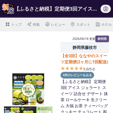
【ふるさと納税】定期便3回アイスジェラートスイーツ詰合せデザート抹茶ロールケーキ…
トップ
特集
レビュー
スポット
ホテル
2026/06/18 更新
静岡県
静岡県藤枝市
【全3回】ななやのスイー
ツ定期便(2ヶ月に1回配送)
★★★★★
★★★★★
5.0/5.0
4件のレビューをみる
【ふるさと納税】 定期便
3回 アイス ジェラート ス
イーツ 詰合せ デザート 抹
茶 ロールケーキ 生クリー
ム 大福 お茶 ティーバッグ
I
クッキー チョコレート 和