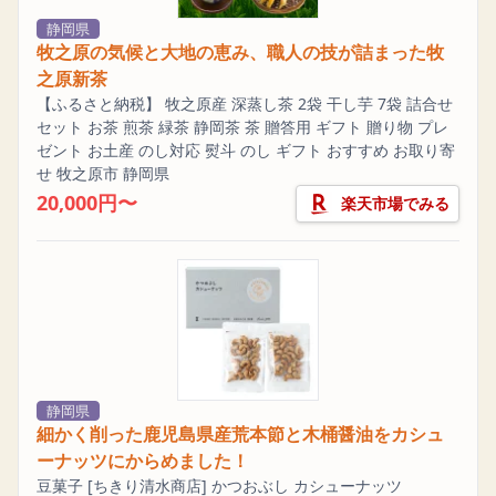
静岡県
牧之原の気候と大地の恵み、職人の技が詰まった牧
之原新茶
【ふるさと納税】 牧之原産 深蒸し茶 2袋 干し芋 7袋 詰合せ
セット お茶 煎茶 緑茶 静岡茶 茶 贈答用 ギフト 贈り物 プレ
ゼント お土産 のし対応 熨斗 のし ギフト おすすめ お取り寄
せ 牧之原市 静岡県
20,000円〜
楽天市場でみる
静岡県
細かく削った鹿児島県産荒本節と木桶醤油をカシュ
ーナッツにからめました！
豆菓子 [ちきり清水商店] かつおぶし カシューナッツ