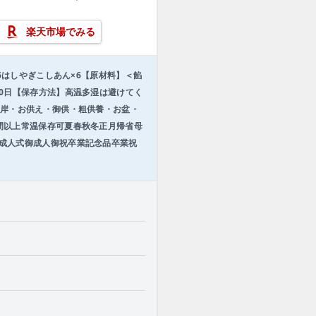
楽天市場でみる
6はしやぎこしあん×6【原材料】＜餡
0日【保存方法】高温多湿は避けてく
彼岸・お供え・御供・粗供養・お盆・
間以上常温保存可夏春秋冬正月帰省母
成人式御成人御祝卒業記念品卒業祝