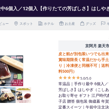
ビュー
スポット
ホテル
お土産
グッズ
京阿月 楽天
皮と餡が別包装いつでも出来
賞味期限長く常温だから手土
り｜冷凍便と同梱不可｜送料
料500円）
★★★★★
★★★★★
5.0/5.0
常温品｜手作り最中 6個入／
芳ばしさ】はしやぎ（こしあ
お取り寄せ ギフト 江戸時代創
子店 贈答 個包装 御歳暮 年賀
定番スイーツ｜午前中注文決