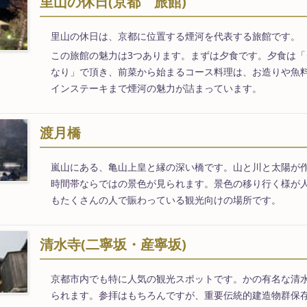
里山の休日(京都 旅館)
里山の休日は、京都に位置する煙河を代表する旅館です。
この旅館の魅力は3つあります。まずは夕食です。夕食は「
なり」で頂き、前菜から始まるコース料理は、お造りや魚
インステーキまで煙河の魅力が詰まっています。
渡月橋
嵐山にある、亀山上皇と縁の深い橋です。山と川と太陽が
時間帯ならではの景色が見られます。景色の移り行く様が
もたくさんの人で賑わっている観光向けの場所です。
清水寺(二寧坂・産寧坂)
京都市内でも特に人気の観光スポットです。かの有名な清
られます。参拝はもちろんですが、重要伝統的建造物群保