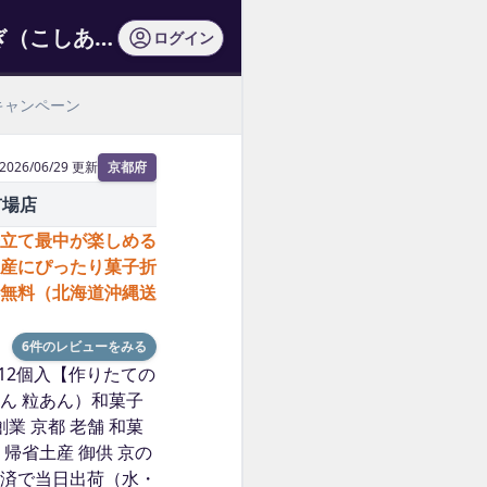
常温品｜手作り最中6個入／12個入【作りたての芳ばしさ】はしやぎ（こしあん粒あん…
ログイン
キャンペーン
2026/06/29 更新
京都府
市場店
立て最中が楽しめる
産にぴったり菓子折
無料（北海道沖縄送
6件のレビューをみる
12個入【作りたての
ん 粒あん）和菓子
業 京都 老舗 和菓
 帰省土産 御供 京の
済で当日出荷（水・