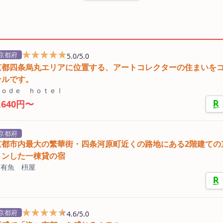
★★★★★
★★★★★
京都府
5.0/5.0
京都四条烏丸エリアに位置する、アートコレクターの住まいを
テルです。
ｎｏｄｅ ｈｏｔｅｌ
,640円〜
京都府
京都市内最大の繁華街・四条河原町近くの路地にある2階建ての
ョンした一棟貸の宿
慶有魚 枡屋
★★★★★
★★★★★
京都府
4.6/5.0