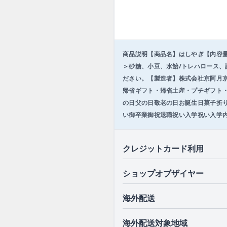
1
o
f
3
商品説明【商品名】はしやぎ【内容量
＞砂糖、小豆、水飴/トレハロース、
ださい。【製造者】株式会社京阿月
帰省ギフト・帰省土産・プチギフト
の日父の日敬老の日お誕生日菓子折
い御卒業御祝退職祝い入学祝い入学
クレジットカード利用
ショップオブザイヤー
海外配送
海外配送対象地域