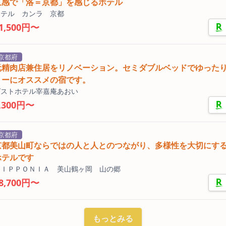
五感で「洛＝京都」を感じるホテル
ホテル カンラ 京都
1,500円〜
京都府
元精肉店兼住居をリノベーション。セミダブルベッドでゆった
リーにオススメの宿です。
ゲストホテル宰嘉庵あおい
,300円〜
京都府
京都美山町ならではの人と人とのつながり、多様性を大切にす
ホテルです
ＮＩＰＰＯＮＩＡ 美山鶴ヶ岡 山の郷
8,700円〜
もっとみる