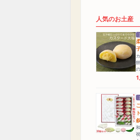
人気のお土産
カ
餅
の
1
ご
和
祝