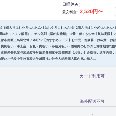
日曜休み）
2,520円〜
最安料金:
】6個入りはしやぎつぶあん×3はしやぎこしあん×312個入りはしやぎつぶあん×
調味料（アミノ酸等）、ゲル化剤（増粘多糖類）＜最中種＞もち米【賞味期限】9
京都市南区上鳥羽北塔ノ本町17【おすすめシーン】お中元・お歳暮・お年賀・お
・快気祝い・手土産・お礼・内祝い・各種お祝い・贈答内のし外のし賞味期限2週
り化粧箱個包装包装紙熨斗対応老舗和菓子京都関西【お祝い】合格祝い進学内祝い
内祝い小学校中学校高校大学就職祝い社会人幼稚園入園内祝い御入…
カード利用可
-
海外配送不可
-