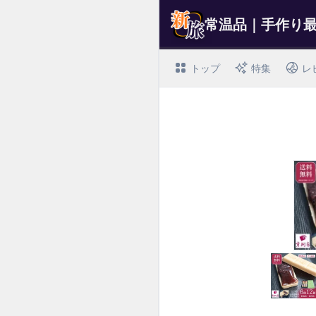
トップ
特集
レ
I
t
e
m