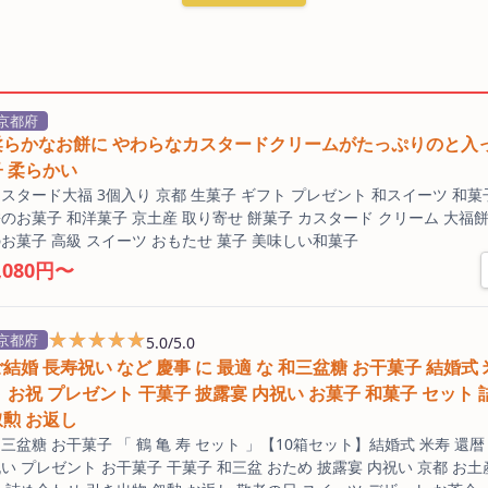
京都府
柔らかなお餅に やわらなカスタードクリームがたっぷりのと入
子 柔らかい
スタード大福 3個入り 京都 生菓子 ギフト プレゼント 和スイーツ 和菓
のお菓子 和洋菓子 京土産 取り寄せ 餅菓子 カスタード クリーム 大福餅
お菓子 高級 スイーツ おもたせ 菓子 美味しい和菓子
,080円〜
★★★★★
★★★★★
京都府
5.0/5.0
結婚 長寿祝い など 慶事 に 最適 な 和三盆糖 お干菓子 結婚式 
ト お祝 プレゼント 干菓子 披露宴 内祝い お菓子 和菓子 セット
叙勲 お返し
三盆糖 お干菓子 「 鶴 亀 寿 セット 」【10箱セット】結婚式 米寿 還暦
い プレゼント お干菓子 干菓子 和三盆 おため 披露宴 内祝い 京都 お土