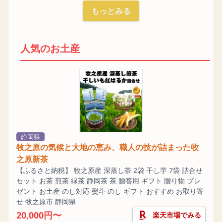
もっとみる
人気のお土産
静岡県
牧之原の気候と大地の恵み、職人の技が詰まった牧
之原新茶
【ふるさと納税】 牧之原産 深蒸し茶 2袋 干し芋 7袋 詰合せ
セット お茶 煎茶 緑茶 静岡茶 茶 贈答用 ギフト 贈り物 プレ
ゼント お土産 のし対応 熨斗 のし ギフト おすすめ お取り寄
せ 牧之原市 静岡県
20,000円〜
楽天市場でみる