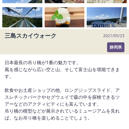
m
1
o
f
6
三島スカイウォーク
2021/05/23
静岡県
日本最長の吊り橋が1番の魅力です。
風を感じながら広い空と山、そして富士山を堪能できま
す。
飲食やお土産ショップの他、ロングジップスライド、ア
スレチックパークやセグウェイで森の中を探検できるツ
アーなどのアクティビティにも富んでいます。
吊り橋の模型などが展示されているミュージアムを見れ
ば、なお吊り橋を楽しめることでしょう。