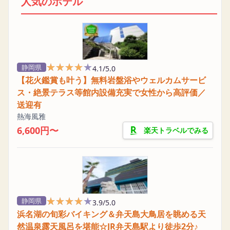
人気のホテル
★★★★★
★★★★★
静岡県
4.1/5.0
【花火鑑賞も叶う】無料岩盤浴やウェルカムサービ
ス・絶景テラス等館内設備充実で女性から高評価／
送迎有
熱海風雅
6,600円〜
楽天トラベルでみる
★★★★★
★★★★★
静岡県
3.9/5.0
浜名湖の旬彩バイキング＆弁天島大鳥居を眺める天
然温泉露天風呂を堪能☆JR弁天島駅より徒歩2分♪