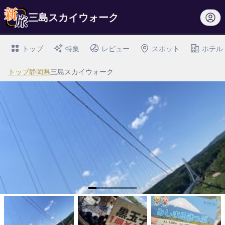
三島スカイウォーク
トップ
特集
レビュー
スポット
ホテル
トップ
静岡県
三島スカイウォーク
I
t
e