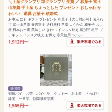
＼土産グランプリ 準グランプリ 受賞 ／ 和菓子 富士
山羊羹 手土産 ちょっとした プレゼント おしゃれ か
わいい - 退職 お菓子 結婚式
お中元 にも ギフト プレゼント 和菓子【のし対応可】名入れ
可 富士山羊羹 春吉富士 送料無料 羊羹 ようかん 和菓子 お土
産 日本お土産 美味しい きれい インスタ映え 送別品 粗品 プ
チギフト インスタ映え お供え 寒天使用 ヘルシー
1,912円〜
楽天市場でみる
静岡県
御茶パイ お茶 パイ生地 クッキー お土産 さっぱり
静岡 一番茶 静岡県産茶葉
1,565円〜
楽天市場でみる