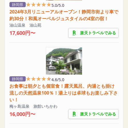
★★★★★
★★★★★
静岡県
5.0/5.0
2024年3月リニューアルオープン！静岡市街より車で
約30分！和風オーベルジュスタイルの4室の宿！
油山温泉 油山苑
17,600円〜
楽天トラベルでみる
★★★★★
★★★★★
静岡県
4.6/5.0
お食事は朝夕とも個室食！露天風呂、内湯とも掛け
流しの天然温泉100％！湯上りは卓球もお楽しみ下さ
い！
梅ヶ島温泉 旅館いちかわ
16,000円〜
楽天トラベルでみる