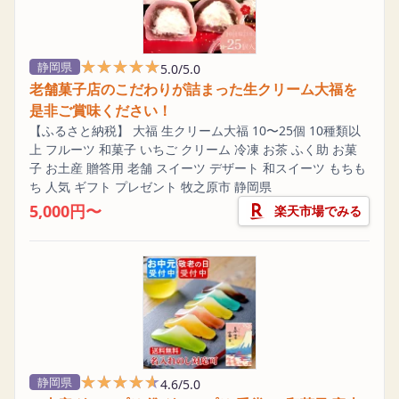
★★★★★
★★★★★
静岡県
5.0/5.0
老舗菓子店のこだわりが詰まった生クリーム大福を
是非ご賞味ください！
【ふるさと納税】 大福 生クリーム大福 10〜25個 10種類以
上 フルーツ 和菓子 いちご クリーム 冷凍 お茶 ふく助 お菓
子 お土産 贈答用 老舗 スイーツ デザート 和スイーツ もちも
ち 人気 ギフト プレゼント 牧之原市 静岡県
5,000円〜
楽天市場でみる
★★★★★
★★★★★
静岡県
4.6/5.0