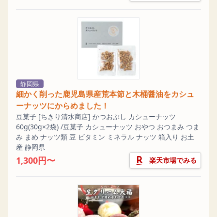
静岡県
細かく削った鹿児島県産荒本節と木桶醤油をカシュ
ーナッツにからめました！
豆菓子 [ちきり清水商店] かつおぶし カシューナッツ
60g(30g×2袋) /豆菓子 カシューナッツ おやつ おつまみ つま
み まめ ナッツ類 豆 ビタミン ミネラル ナッツ 箱入り お土
産 静岡県
1,300円〜
楽天市場でみる