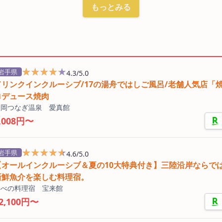
もっとみる
★★★★★
★★★★★
岩手県
4.3/5.0
ドリンクインクルーシブ/17の湯舟ではしご風呂/老舗人気店「
ロデュース焼肉
盛岡つなぎ温泉 愛真館
,008円〜
★★★★★
★★★★★
岩手県
4.6/5.0
【オールインクルーシブ＆夏の10大特典付き】三陸沿岸ならで
新鮮魚介を楽しむ料理宿。
浜べの料理宿 宝来館
2,100円〜