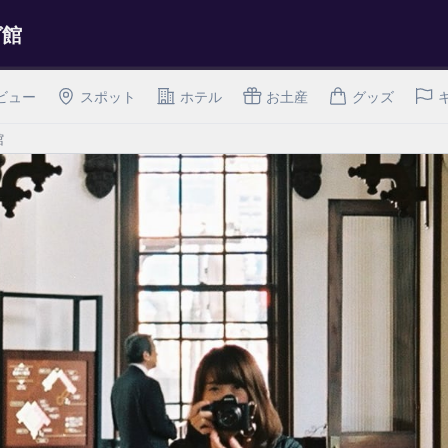
ガ館
ビュー
スポット
ホテル
お土産
グッズ
館