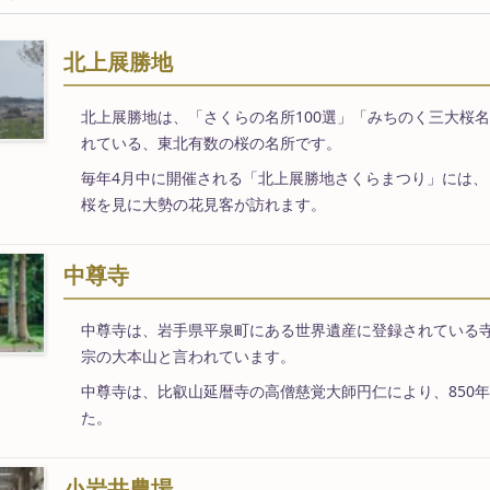
北上展勝地
北上展勝地は、「さくらの名所100選」「みちのく三大桜
れている、東北有数の桜の名所です。
毎年4月中に開催される「北上展勝地さくらまつり」には、
桜を見に大勢の花見客が訪れます。
中尊寺
中尊寺は、岩手県平泉町にある世界遺産に登録されている
宗の大本山と言われています。
中尊寺は、比叡山延暦寺の高僧慈覚大師円仁により、850
た。
小岩井農場