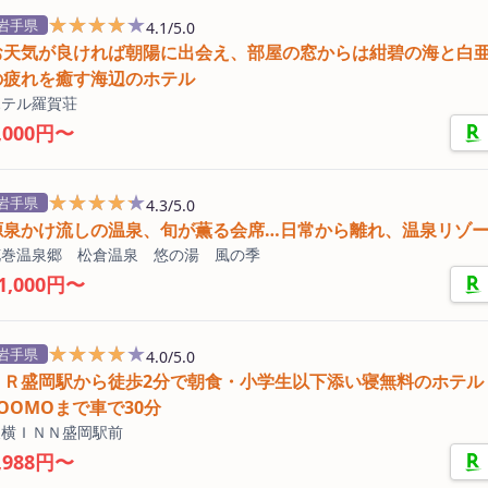
★★★★★
★★★★★
岩手県
4.1/5.0
お天気が良ければ朝陽に出会え、部屋の窓からは紺碧の海と白
の疲れを癒す海辺のホテル
ホテル羅賀荘
,000円〜
★★★★★
★★★★★
岩手県
4.3/5.0
源泉かけ流しの温泉、旬が薫る会席…日常から離れ、温泉リゾ
花巻温泉郷 松倉温泉 悠の湯 風の季
1,000円〜
★★★★★
★★★★★
岩手県
4.0/5.0
ＪＲ盛岡駅から徒歩2分で朝食・小学生以下添い寝無料のホテル
ZOOMOまで車で30分
東横ＩＮＮ盛岡駅前
,988円〜