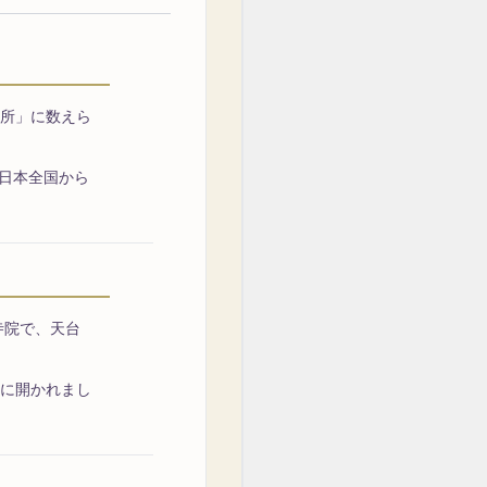
名所」に数えら
日本全国から
寺院で、天台
年に開かれまし