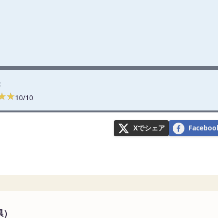
:
★★
★★
10/10
Xでシェア
Faceb
県）