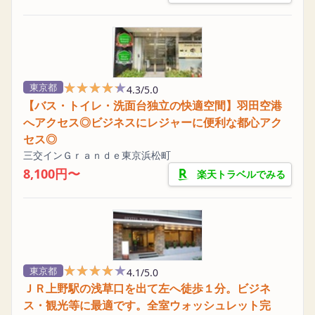
★★★★★
★★★★★
東京都
4.3/5.0
【バス・トイレ・洗面台独立の快適空間】羽田空港
へアクセス◎ビジネスにレジャーに便利な都心アク
セス◎
三交インＧｒａｎｄｅ東京浜松町
8,100円〜
楽天トラベルでみる
★★★★★
★★★★★
東京都
4.1/5.0
ＪＲ上野駅の浅草口を出て左へ徒歩１分。ビジネ
ス・観光等に最適です。全室ウォッシュレット完