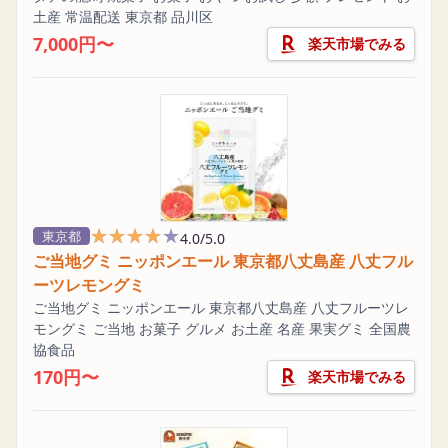
土産 常温配送 東京都 品川区
7,000円〜
楽天市場でみる
★★★★★
★★★★★
東京都
4.0/5.0
ご当地グミ ニッポンエール 東京都八丈島産 八丈フル
ーツレモングミ
ご当地グミ ニッポンエール 東京都八丈島産 八丈フルーツレ
モングミ ご当地 お菓子 グルメ お土産 名産 果実グミ 全国農
協食品
170円〜
楽天市場でみる