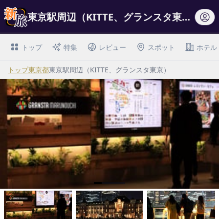
東京駅周辺（KITTE、グランスタ東京）
トップ
特集
レビュー
スポット
ホテル
トップ
東京都
東京駅周辺（KITTE、グランスタ東京）
I
t
e