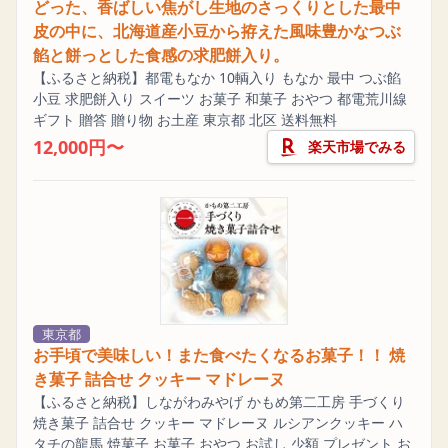
どった、香ばしい焦がし生地のさっくりとした最中
皮の中に、北海道産小豆から拵えた風味豊かなつぶ
餡と餅っとした食感の求肥餅入り。
【ふるさと納税】都電もなか 10輌入り もなか 最中 つぶ餡
小豆 求肥餅入り スイーツ お菓子 和菓子 おやつ 都電荒川線
ギフト 贈答 贈り物 お土産 東京都 北区 送料無料
12,000円〜
楽天市場でみる
東京都
お手頃で美味しい！また食べたくなるお菓子！！ 焼
き菓子 詰合せ クッキー マドレーヌ
【ふるさと納税】しながわみやげ かもめ第二工房 手づくり
焼き菓子 詰合せ クッキー マドレーヌ ルシアンクッキー ハ
タチの龍馬 焼菓子 お菓子 おやつ お試し 少額 プレゼント お