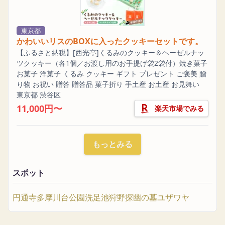
東京都
かわいいリスのBOXに入ったクッキーセットです。
【ふるさと納税】[西光亭]くるみのクッキー＆ヘーゼルナッ
ツクッキー（各1個／お渡し用のお手提げ袋2袋付）焼き菓子
お菓子 洋菓子 くるみ クッキー ギフト プレゼント ご褒美 贈
り物 お祝い 贈答 贈答品 菓子折り 手土産 お土産 お見舞い
東京都 渋谷区
11,000円〜
楽天市場でみる
もっとみる
スポット
円通寺
多摩川台公園
洗足池
狩野探幽の墓
ユザワヤ