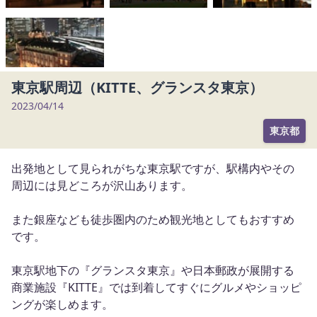
m
1
o
f
4
東京駅周辺（KITTE、グランスタ東京）
2023/04/14
東京都
出発地として見られがちな東京駅ですが、駅構内やその
周辺には見どころが沢山あります。
また銀座なども徒歩圏内のため観光地としてもおすすめ
です。
東京駅地下の『グランスタ東京』や日本郵政が展開する
商業施設『KITTE』では到着してすぐにグルメやショッピ
ングが楽しめます。