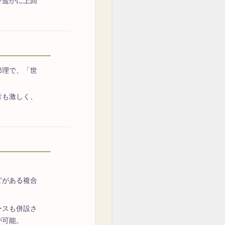
を遥かに上回
節理で、「世
音も激しく、
どがある複合
ースも併設さ
が可能。