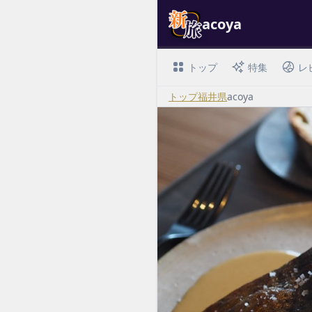
acoya
トップ
特集
レ
トップ
福井県
acoya