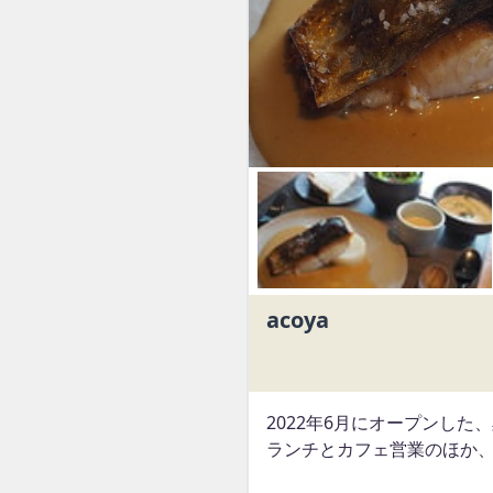
I
t
e
m
1
o
acoya
f
4
2022年6月にオープンした
ランチとカフェ営業のほか