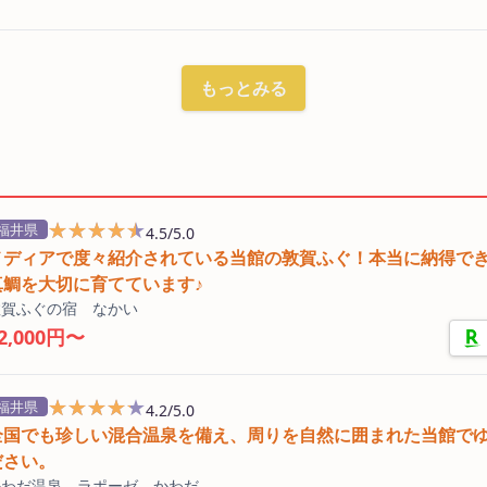
もっとみる
★★★★★
★★★★★
福井県
4.5/5.0
メディアで度々紹介されている当館の敦賀ふぐ！本当に納得で
真鯛を大切に育てています♪
敦賀ふぐの宿 なかい
2,000円〜
★★★★★
★★★★★
福井県
4.2/5.0
全国でも珍しい混合温泉を備え、周りを自然に囲まれた当館で
ださい。
かわだ温泉 ラポーゼ かわだ