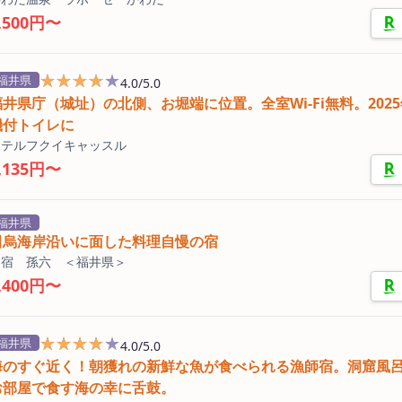
,500円〜
★★★★★
★★★★★
福井県
4.0/5.0
福井県庁（城址）の北側、お堀端に位置。全室Wi-Fi無料。202
機付トイレに
ホテルフクイキャッスル
,135円〜
福井県
田烏海岸沿いに面した料理自慢の宿
民宿 孫六 ＜福井県＞
,400円〜
★★★★★
★★★★★
福井県
4.0/5.0
海のすぐ近く！朝獲れの新鮮な魚が食べられる漁師宿。洞窟風
お部屋で食す海の幸に舌鼓。