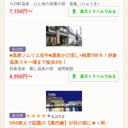
六日町温泉 心と体の保養の宿 龍氣（りゅうき）
7,150円〜
楽天トラベルでみる
新潟県
■温泉ソムリエ在中■源泉かけ流し×純度100％！赤倉
温泉スキー場まで徒歩3分！
赤倉温泉 癒し温泉の宿 遠間旅館
8,950円〜
楽天トラベルでみる
★★★★★
★★★★★
新潟県
4.2/5.0
SNS映えで話題の【萬代橋】が目の前に★＜和・