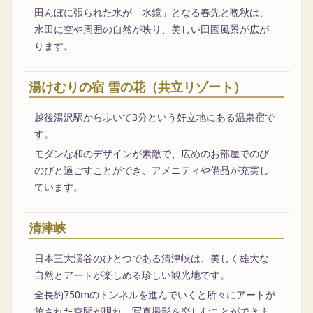
田んぼに張られた水が「水鏡」となる春先と晩秋は、
水田に空や周囲の自然が映り、美しい田園風景が広が
ります。
湯けむりの宿 雪の花（共立リゾート）
越後湯沢駅から歩いて3分という好立地にある温泉宿で
す。
モダンな和のデザインが素敵で、広めのお部屋でのび
のびと過ごすことができ、アメニティや備品が充実し
ています。
清津峡
日本三大渓谷のひとつである清津峡は、美しく雄大な
自然とアートが楽しめる珍しい観光地です。
全長約750mのトンネルを進んでいくと所々にアートが
施された空間が現れ、写真撮影を楽しむことができま