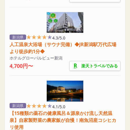
★★★★★
★★★★★
新潟県
4.3/5.0
人工温泉大浴場（サウナ完備）◆JR新潟駅万代広場
より徒歩約1分◆
ホテルグローバルビュー新潟
4,700円〜
楽天トラベルでみる
★★★★★
★★★★★
新潟県
4.1/5.0
【15種類の薬石の健康風呂＆源泉かけ流し天然温
泉】自家製野菜の農家飯が自慢！南魚沼産コシヒカ
リ使用