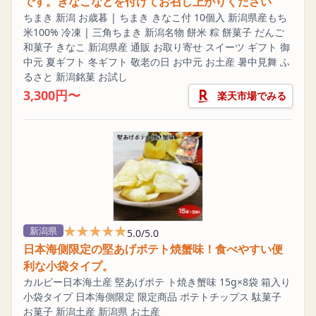
です。きなこなどを付けてお召し上がりください
ちまき 新潟 お歳暮 | ちまき きなこ付 10個入 新潟県産もち
米100% 冷凍 | 三角ちまき 新潟名物 餅米 粽 餅菓子 だんご
和菓子 きなこ 新潟県産 通販 お取り寄せ スイーツ ギフト 御
中元 夏ギフト 冬ギフト 敬老の日 お中元 お土産 暑中見舞 ふ
るさと 新潟銘菓 お試し
3,300円〜
楽天市場でみる
★★★★★
★★★★★
新潟県
5.0/5.0
日本海側限定の堅あげポテト焼蟹味！食べやすい便
利な小袋タイプ。
カルビー日本海土産 堅あげポテ ト焼き蟹味 15g×8袋 箱入り
小袋タイプ 日本海側限定 限定商品 ポテトチップス 駄菓子
お菓子 新潟土産 新潟県 お土産