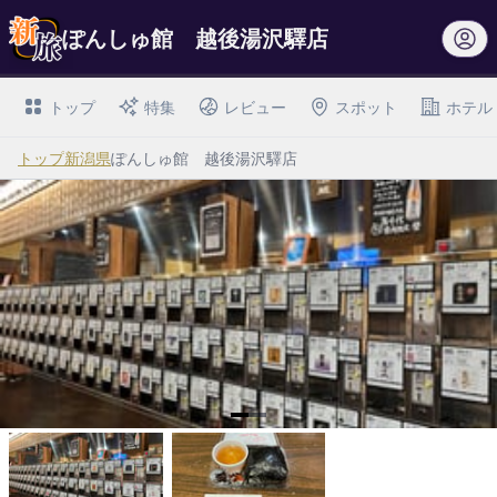
ぽんしゅ館 越後湯沢驛店
トップ
特集
レビュー
スポット
ホテル
トップ
新潟県
ぽんしゅ館 越後湯沢驛店
I
t
e