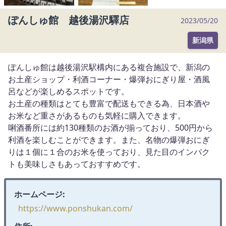
m
ぽんしゅ館 越後湯沢驛店
1
2023/05/20
o
新潟県
f
2
ぽんしゅ館は越後湯沢駅構内にある複合施設で、新潟の
お土産ショップ・利酒コーナー・爆弾おにぎり屋・酒風
呂などが楽しめるスポットです。
お土産の種類はとても豊富で配送もできる為、日本酒や
お米など重さがあるものも気軽に購入できます。
唎酒番所には約130種類のお酒が揃っており、500円から
利酒を楽しむことができます。また、名物の爆弾おにぎ
りは１個に１合のお米を使っており、見た目のインパク
トも美味しさもあっておすすめです。
ホームページ:
https://www.ponshukan.com/